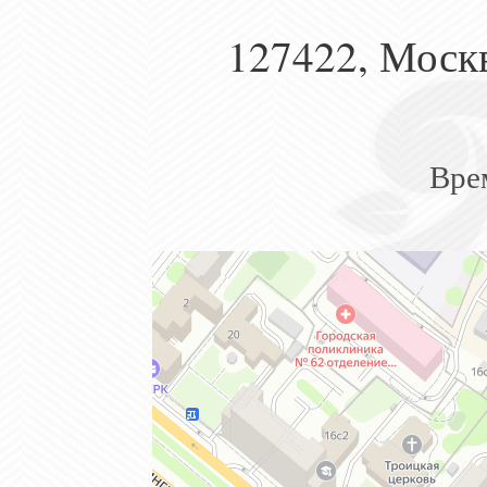
127422
,
Моск
Вре